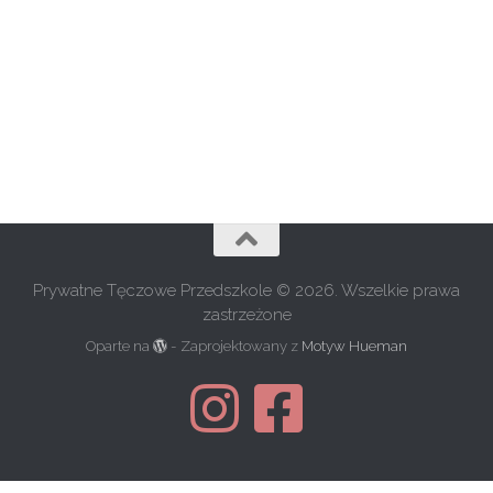
Prywatne Tęczowe Przedszkole © 2026. Wszelkie prawa
zastrzeżone
Oparte na
- Zaprojektowany z
Motyw Hueman